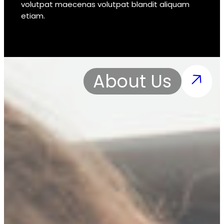
volutpat maecenas volutpat blandit aliquam
etiam.
About Us
🡥